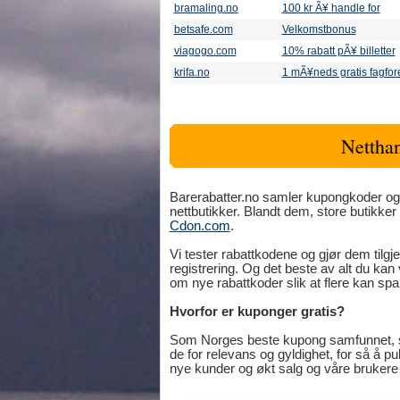
bramaling.no
100 kr Ã¥ handle for
betsafe.com
Velkomstbonus
viagogo.com
10% rabatt pÃ¥ billetter
krifa.no
1 mÃ¥neds gratis fagfor
Netthan
Barerabatter.no samler kupongkoder og r
nettbutikker. Blandt dem, store butikke
Cdon.com
.
Vi tester rabattkodene og gjør dem tilgje
registrering. Og det beste av alt du ka
om nye rabattkoder slik at flere kan spa
Hvorfor er kuponger gratis?
Som Norges beste kupong samfunnet, s
de for relevans og gyldighet, for så å p
nye kunder og økt salg og våre bruker