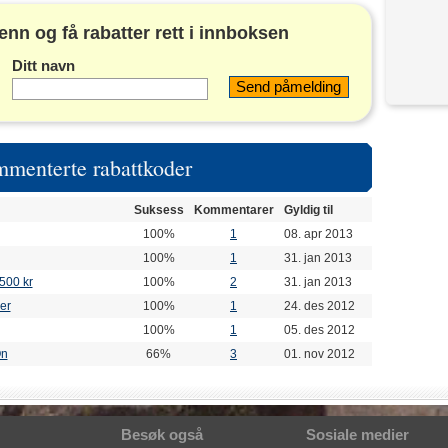
nn og få rabatter rett i innboksen
Ditt navn
mmenterte rabattkoder
Suksess
Kommentarer
Gyldig til
100%
1
08. apr 2013
100%
1
31. jan 2013
500 kr
100%
2
31. jan 2013
ser
100%
1
24. des 2012
100%
1
05. des 2012
On
66%
3
01. nov 2012
Besøk også
Sosiale medier