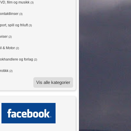
VD, film og musikk
(3)
ontaktlinser
(3)
port, spill og friluft
(3)
viser
(2)
il & Motor
(2)
okhandlere og forlag
(2)
rotikk
(2)
Vis alle kategorier