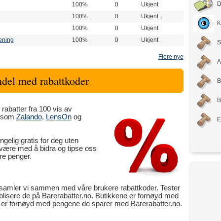
D
100%
0
Ukjent
100%
0
Ukjent
K
100%
0
Ukjent
ening
100%
0
Ukjent
S
Flere nye
A
del med rabattkoder
B
B
abatter fra 100 vis av
r som
Zalando
,
LensOn
og
E
ngelig gratis for deg uten
n være med å bidra og tipse oss
re penger.
amler vi sammen med våre brukere rabattkoder. Tester
ublisere de på Barerabatter.no. Butikkene er fornøyd med
e er fornøyd med pengene de sparer med Barerabatter.no.